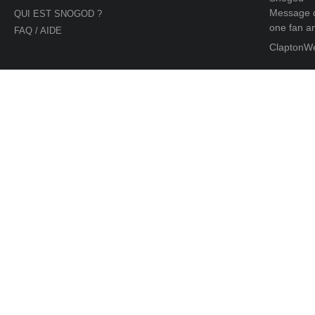
Message d
QUI EST SNOGOD ?
one fan an
FAQ / AIDE
ClaptonW