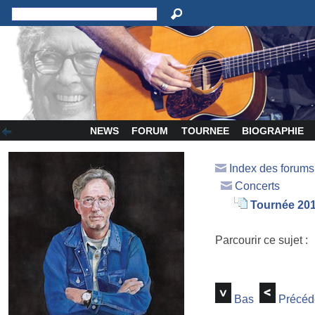
NEWS
FORUM
TOURNEE
BIOGRAPHIE
Index des forum
Concerts
Tournée 20
Parcourir ce sujet :
Bas
Précéd