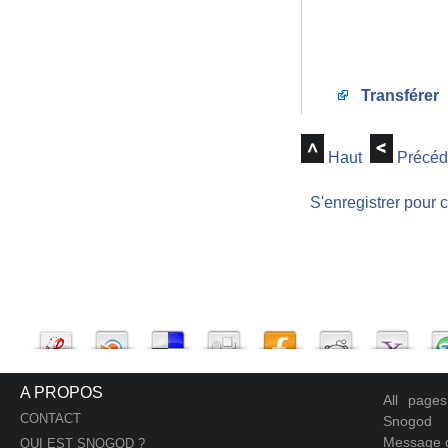
Transférer
Haut
Précéd
S'enregistrer pour 
A PROPOS
All page
CONTACT
Snogod
Message d
QUI EST SNOGOD ?