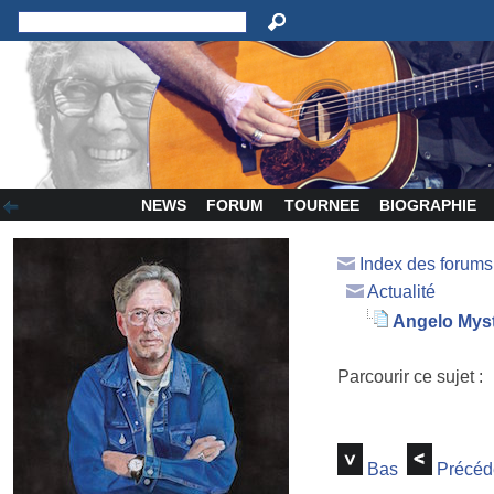
NEWS
FORUM
TOURNEE
BIOGRAPHIE
Index des forum
Actualité
Angelo Mys
Parcourir ce sujet :
Bas
Précéd