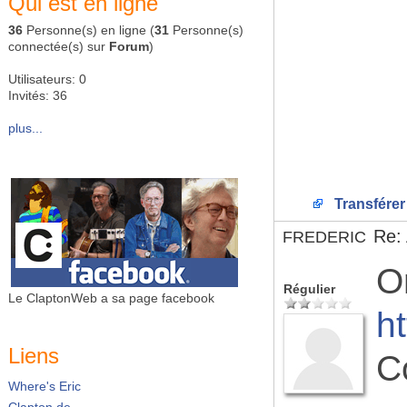
Qui est en ligne
36
Personne(s) en ligne (
31
Personne(s)
connectée(s) sur
Forum
)
Utilisateurs: 0
Invités: 36
plus...
Transférer
Re:
FREDERIC
On
Régulier
Le ClaptonWeb a sa page facebook
h
Liens
C
Where's Eric
Clapton.de