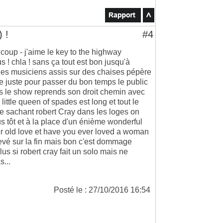
 !
#4
coup - j'aime le key to the highway
! chla ! sans ça tout est bon jusqu'à
t ! les musiciens assis sur des chaises pépère
de juste pour passer du bon temps le public
s le show reprends son droit chemin avec
ittle queen of spades est long et tout le
e sachant robert Cray dans les loges on
s tôt et à la place d'un énième wonderful
r old love et have you ever loved a woman
levé sur la fin mais bon c'est dommage
s si robert cray fait un solo mais ne
s...
Posté le : 27/10/2016 16:54