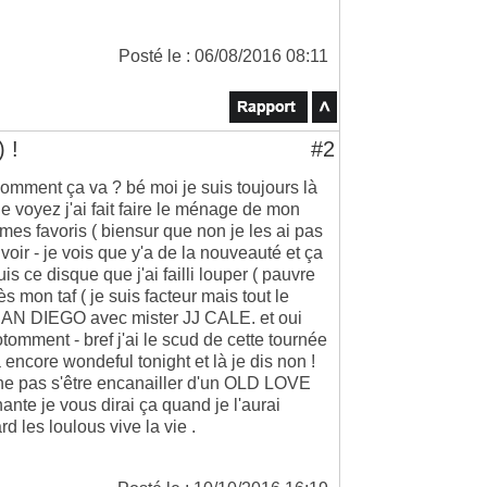
Posté le : 06/08/2016 08:11
 !
#2
omment ça va ? bé moi je suis toujours là
 voyez j'ai fait faire le ménage de mon
 mes favoris ( biensur que non je les ai pas
voir - je vois que y'a de la nouveauté et ça
s ce disque que j'ai failli louper ( pauvre
ès mon taf ( je suis facteur mais tout le
 SAN DIEGO avec mister JJ CALE. et oui
otomment - bref j'ai le scud de cette tournée
 encore wondeful tonight et là je dis non !
 ne pas s'être encanailler d'un OLD LOVE
hante je vous dirai ça quand je l'aurai
rd les loulous vive la vie .