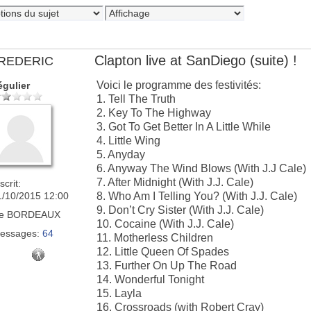
Clapton live at SanDiego (suite) !
REDERIC
Voici le programme des festivités:
égulier
1. Tell The Truth
2. Key To The Highway
3. Got To Get Better In A Little While
4. Little Wing
5. Anyday
6. Anyway The Wind Blows (With J.J Cale)
7. After Midnight (With J.J. Cale)
scrit:
1/10/2015 12:00
8. Who Am I Telling You? (With J.J. Cale)
9. Don’t Cry Sister (With J.J. Cale)
e
BORDEAUX
10. Cocaine (With J.J. Cale)
essages:
64
11. Motherless Children
12. Little Queen Of Spades
13. Further On Up The Road
14. Wonderful Tonight
15. Layla
16. Crossroads (with Robert Cray)