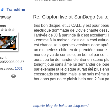
"Moon dust will cover me."
Transférer
Re: Clapton live at SanDiego (suite)
lyaway
très bon disque, et JJ CALE y est pour beau
ccro
electrique dommage de Doyle chante dessus 
l'arrivée de JJ à partir de là c'est excellen
- comme à la maison, c'est de la cool attitu
est chanceux. superbes versions donc aprè
un motherless children de première bourre - l
monde y va de son solo, un bémol par contr
scrit:
aurait pu lui demander d'entrer en scène plu
6/05/2006 09:37
tonight joué sans âme lui demander de joue
essages:
1031
par exemple là le disque aurait été plus en
crossroads est bien mais je ne sais même plu
boudons pas notre plaisir hein non ? faut pa
_________________
http://le-blog-de-buk.over-blog.com/