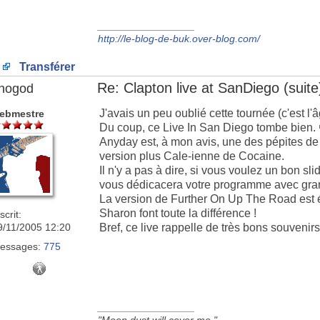
_________________
http://le-blog-de-buk.over-blog.com/
Transférer
Re: Clapton live at SanDiego (suite)
nogod
J'avais un peu oublié cette tournée (c'est l'âg
ebmestre
Du coup, ce Live In San Diego tombe bien.
Anyday est, à mon avis, une des pépites de 
version plus Cale-ienne de Cocaine.
Il n'y a pas à dire, si vous voulez un bon sli
vous dédicacera votre programme avec grand
La version de Further On Up The Road est 
Sharon font toute la différence !
scrit:
9/11/2005 12:20
Bref, ce live rappelle de très bons souvenirs
essages:
775
_________________