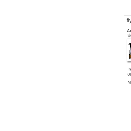
f
A
In
0
M