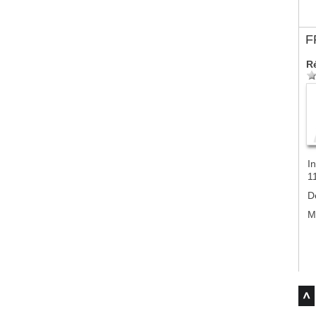
F
R
In
1
D
M