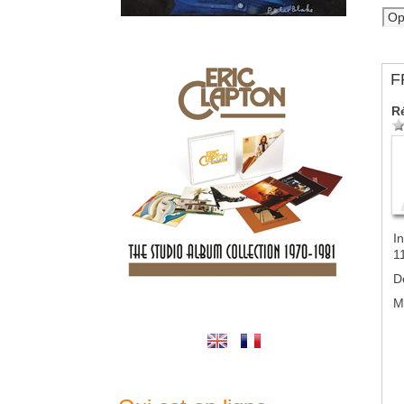
F
R
In
1
D
M