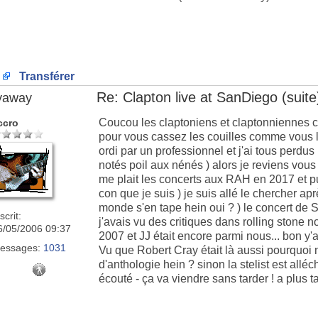
Transférer
Re: Clapton live at SanDiego (suite)
lyaway
Coucou les claptoniens et claptonniennes c
ccro
pour vous cassez les couilles comme vous le
ordi par un professionnel et j'ai tous perdus
notés poil aux nénés ) alors je reviens vous 
me plait les concerts aux RAH en 2017 et pui
con que je suis ) je suis allé le chercher apr
monde s'en tape hein oui ? ) le concert de
scrit:
j'avais vu des critiques dans rolling stone n
6/05/2006 09:37
2007 et JJ était encore parmi nous... bon y'a
essages:
1031
Vu que Robert Cray était là aussi pourquoi
d'anthologie hein ? sinon la stelist est alléc
écouté - ça va viendre sans tarder ! a plus ta