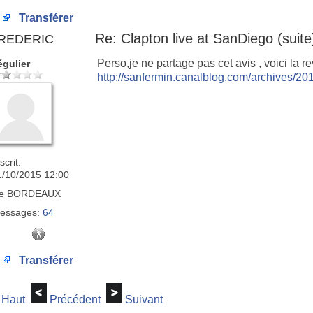
Transférer
Re: Clapton live at SanDiego (suite)
REDERIC
Perso,je ne partage pas cet avis , voici la 
égulier
http://sanfermin.canalblog.com/archives/2
scrit:
1/10/2015 12:00
e
BORDEAUX
essages:
64
Transférer
Haut
Précédent
Suivant