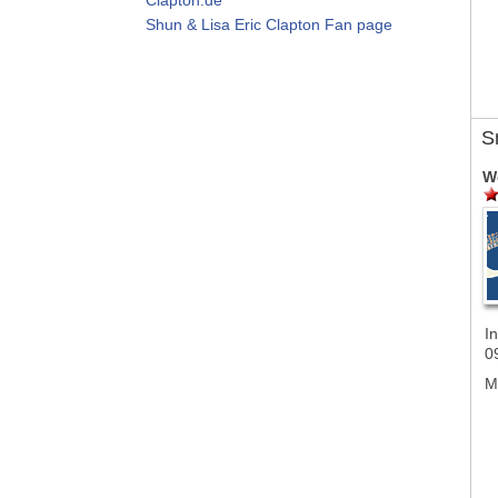
Shun & Lisa Eric Clapton Fan page
S
W
In
0
M