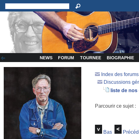
NEWS
FORUM
TOURNEE
BIOGRAPHIE
Index des forum
Discussions gé
liste de nos
Parcourir ce sujet :
Bas
Précéd