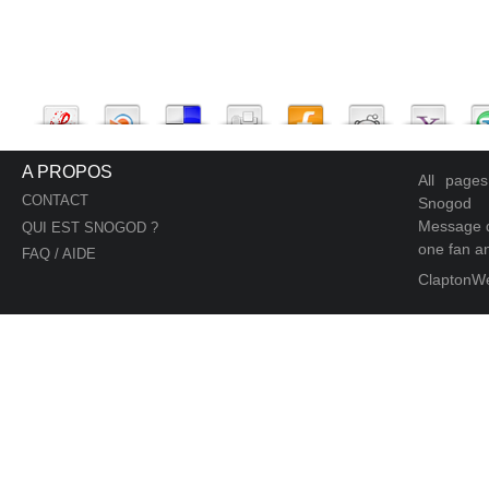
A PROPOS
All page
CONTACT
Snogod
Message d
QUI EST SNOGOD ?
one fan an
FAQ / AIDE
ClaptonW