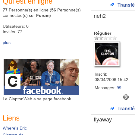
Qui est en ligne
Transfé
77
Personne(s) en ligne (
56
Personne(s)
connectée(s) sur
Forum
)
neh2
Utilisateurs: 0
Invités: 77
Régulier
plus...
Inscrit:
08/04/2006 15:42
Messages:
99
Le ClaptonWeb a sa page facebook
Transfé
Liens
flyaway
Where's Eric
Clapton.de