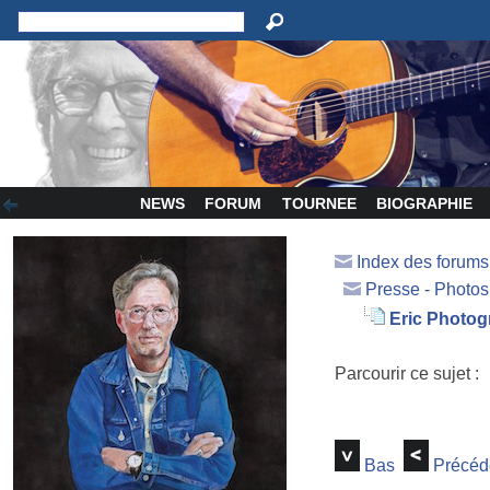
NEWS
FORUM
TOURNEE
BIOGRAPHIE
Index des forum
Presse - Photos
Eric Photog
Parcourir ce sujet :
Bas
Précéd