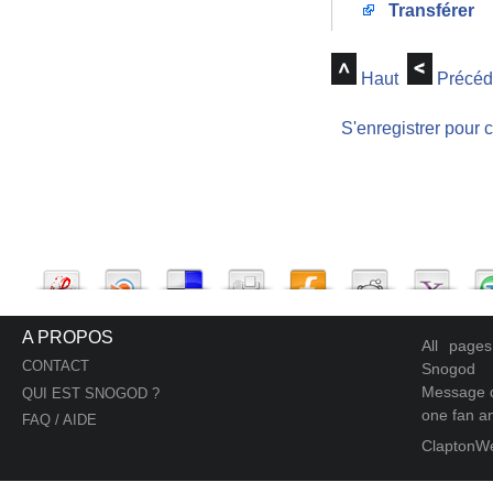
Transférer
Haut
Précéd
S'enregistrer pour 
A PROPOS
All page
CONTACT
Snogod
Message d
QUI EST SNOGOD ?
one fan an
FAQ / AIDE
ClaptonW