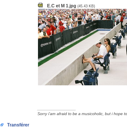
E.C et M 1.jpg
(45.43 KB)
_________________
Sorry i'am afraid to be a musicoholic, but i hope 
Transférer