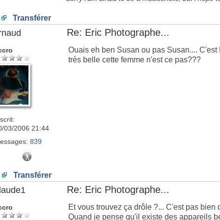
Transférer
Re: Eric Photographe...
rnaud
Ouais eh ben Susan ou pas Susan.... C'est Mm
ccro
très belle cette femme n'est ce pas???
scrit:
0/03/2006 21:44
essages:
839
Transférer
Re: Eric Photographe...
laude1
Et vous trouvez ça drôle ?... C'est pas bien
ccro
Quand je pense qu'il existe des appareils b