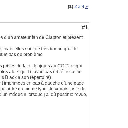
(1)
2
3
4
»
#1
es d’un amateur fan de Clapton et présent
, mais elles sont de très bonne qualité
teurs pas de problème.
 prises de face, toujours au CGF2 et qui
os alors qu’il n’avait pas retiré le cache
k is Black à son répertoire)
ont imprimées en bas à gauche d’une page
ou autre du même type. Je venais juste de
d’un médecin lorsque j’ai dû poser la revue,