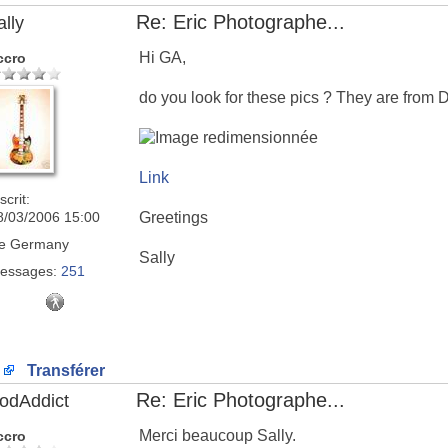
Re: Eric Photographe...
ally
Hi GA,
ccro
do you look for these pics ? They are from D
Link
scrit:
8/03/2006 15:00
Greetings
e
Germany
Sally
essages:
251
Transférer
Re: Eric Photographe...
odAddict
Merci beaucoup Sally.
ccro