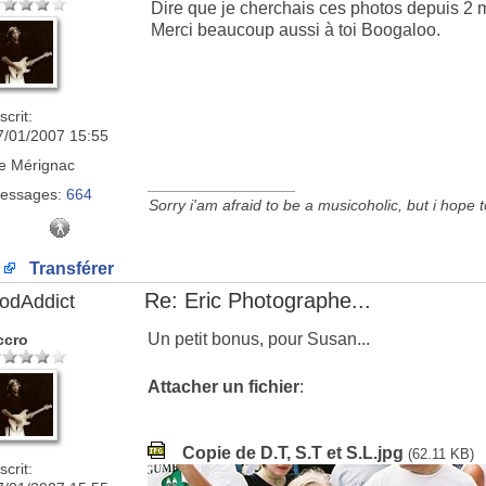
Dire que je cherchais ces photos depuis 2 
Merci beaucoup aussi à toi Boogaloo.
scrit:
7/01/2007 15:55
e
Mérignac
_________________
essages:
664
Sorry i'am afraid to be a musicoholic, but i hope 
Transférer
Re: Eric Photographe...
odAddict
Un petit bonus, pour Susan...
ccro
Attacher un fichier
:
Copie de D.T, S.T et S.L.jpg
(62.11 KB)
scrit: