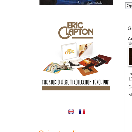
G
A
In
1
D
M