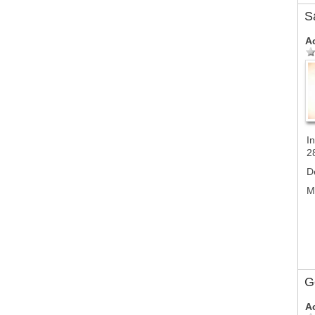
S
A
In
2
D
M
G
A