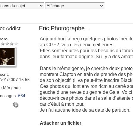
Eric Photographe...
odAddict
Aujourd’hui j’ai reçu quelques photos inédit
ccro
au CGF2, voici les deux meilleures.
Elles sont réduites pour les besoins du forum
dans leur format d’origine. Si il y a des ama
Dans le même genre, je cherche deux photos
scrit:
montrent Clapton en train de prendre des phot
7/01/2007 15:55
de son objectif. (Il va peut-être inscrire Blac
Ces photos qui font environ 4cm au carré s
e
Mérignac
gauche d’une revue du genre de Gala, Voici 
essages:
664
découvrir ces photos dans la salle d’attente 
car c’était à mon tour.
Je n’ai aucune idée de sa date de parution.
Attacher un fichier
: