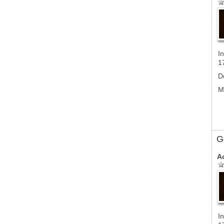
In
1
D
M
G
A
In