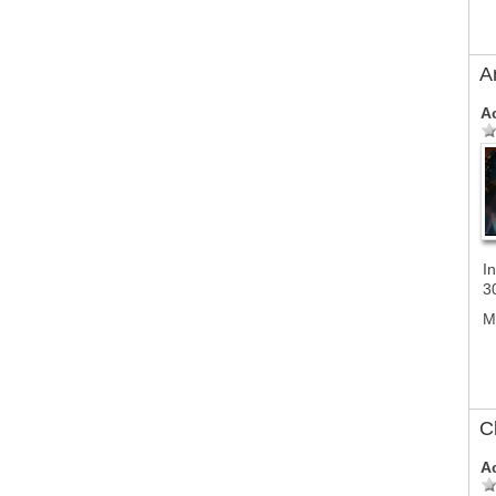
A
A
In
3
M
C
A