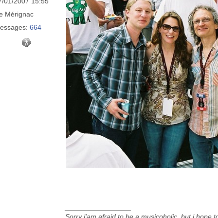
7/01/2007 15:55
e
Mérignac
essages:
664
_________________
Sorry i'am afraid to be a musicoholic, but i hope 