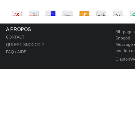
A PROPOS
All page
CONTACT
Snogod
Message d
QUI EST SNOGOD ?
one fan an
FAQ / AIDE
ClaptonW