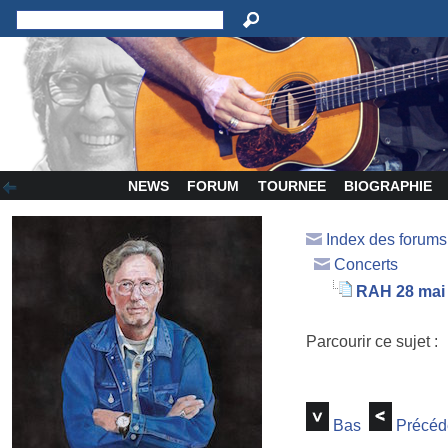
NEWS
FORUM
TOURNEE
BIOGRAPHIE
Index des forum
Concerts
RAH 28 mai
Parcourir ce sujet :
Bas
Précéd