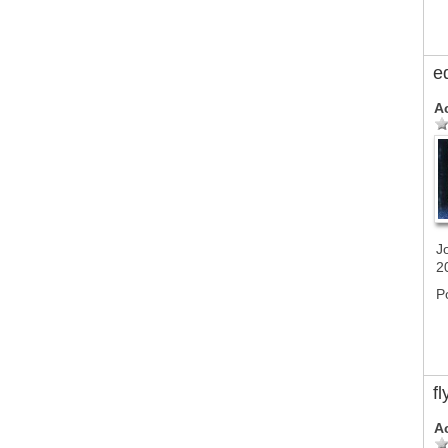
e
A
J
2
P
f
A