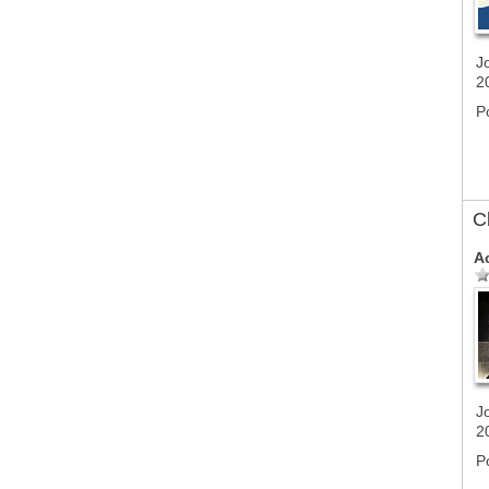
J
2
P
C
A
J
2
P