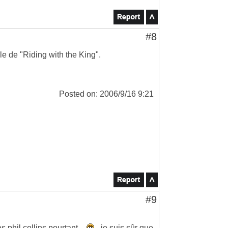
#8
lle de "Riding with the King".
Posted on: 2006/9/16 9:21
#9
s phil collins pourtant...
je suis sûr que