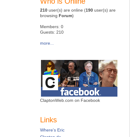
Who is Online
210
user(s) are online (
190
user(s) are
browsing
Forum
)
Members: 0
Guests: 210
more...
ClaptonWeb.com on Facebook
Links
Where's Eric
Clapton.de