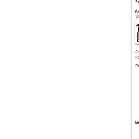
f
A
J
2
P
G