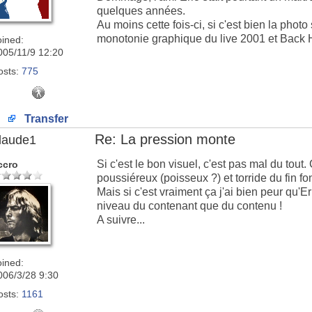
quelques années.
Au moins cette fois-ci, si c'est bien la phot
monotonie graphique du live 2001 et Back
oined:
005/11/9 12:20
osts:
775
Transfer
Re: La pression monte
laude1
Si c'est le bon visuel, c'est pas mal du tout
ccro
poussiéreux (poisseux ?) et torride du fin fo
Mais si c'est vraiment ça j'ai bien peur qu'
niveau du contenant que du contenu !
A suivre...
oined:
006/3/28 9:30
osts:
1161