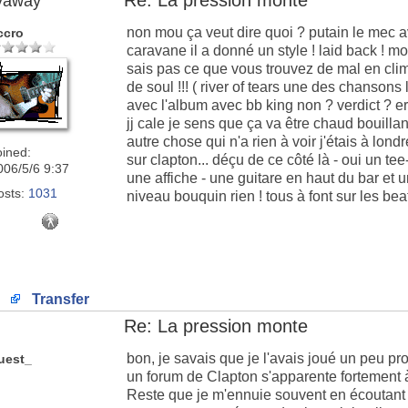
Re: La pression monte
lyaway
non mou ça veut dire quoi ? putain le mec a
ccro
caravane il a donné un style ! laid back ! mo
sais pas ce que vous trouvez de mal en clim
de soul !!! ( river of tears une des chansons l
avec l'album avec bb king non ? verdict ? eri
jj cale je sens que ça va être chaud bouillan
autre chose qui n'a rien à voir j'étais à lond
oined:
sur clapton... déçu de ce côté là - oui un te
006/5/6 9:37
une affiche - une guitare en haut du bar et 
osts:
1031
niveau bouquin rien ! tous à font sur les bea
Transfer
Re: La pression monte
bon, je savais que je l'avais joué un peu pro
uest_
un forum de Clapton s'apparente fortement à
Reste que je m'ennuie souvent en écoutant