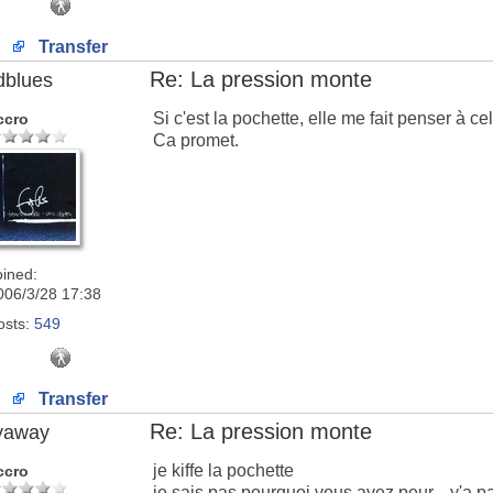
Transfer
Re: La pression monte
dblues
Si c'est la pochette, elle me fait penser à ce
ccro
Ca promet.
oined:
006/3/28 17:38
osts:
549
Transfer
Re: La pression monte
lyaway
je kiffe la pochette
ccro
je sais pas pourquoi vous avez peur... y'a pa