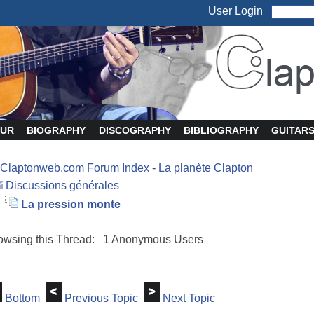
User Login
UR
BIOGRAPHY
DISCOGRAPHY
BIBLIOGRAPHY
GUITAR
Claptonweb.com Forum Index
-
La planète Clapton
Discussions générales
La pression monte
owsing this Thread: 1 Anonymous Users
Bottom
Previous Topic
Next Topic