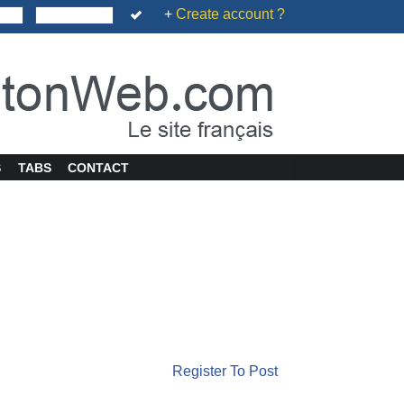
+
Create account ?
S
TABS
CONTACT
Register To Post