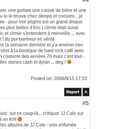
#4
vec une guitare une caisse de bière et une
u tu le trouve chez obispo et consors... je
ie - pour moi pilgrim est un grand disque
es plus belles d'éric ) climie était aussi
c et climie s'entendent à merveille ... avec
t ! du pur bonheur en vérité
res la semaine dernière et y'a environ rien
e-shirt à la boutique de hard rock café avec
un costume des années 70 mais c'est tout -
tles stones cash et dylan ... deg !
Posted on: 2006/9/15 17:33
#5
voc' sur ce coup-là... critiquer JJ Cale sur
 un troll
 les albums de JJ Cale : voix enfumée