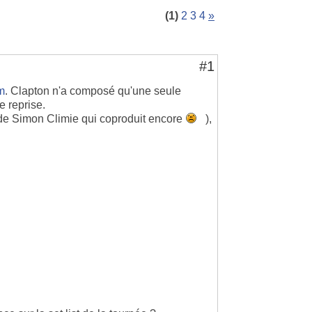
(1)
2
3
4
»
#1
m
. Clapton n'a composé qu'une seule
e reprise.
 de Simon Climie qui coproduit encore
),