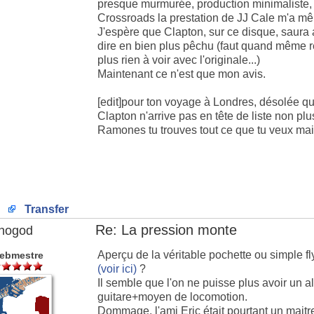
presque murmurée, production minimaliste, 
Crossroads la prestation de JJ Cale m'a 
J'espère que Clapton, sur ce disque, saura 
dire en bien plus pêchu (faut quand même r
plus rien à voir avec l'originale...)
Maintenant ce n'est que mon avis.
[edit]pour ton voyage à Londres, désolée que 
Clapton n'arrive pas en tête de liste non plu
Ramones tu trouves tout ce que tu veux mais 
Transfer
Re: La pression monte
nogod
Aperçu de la véritable pochette ou simple fl
ebmestre
(voir ici)
?
Il semble que l'on ne puisse plus avoir un a
guitare+moyen de locomotion.
Dommage, l'ami Eric était pourtant un maitre 