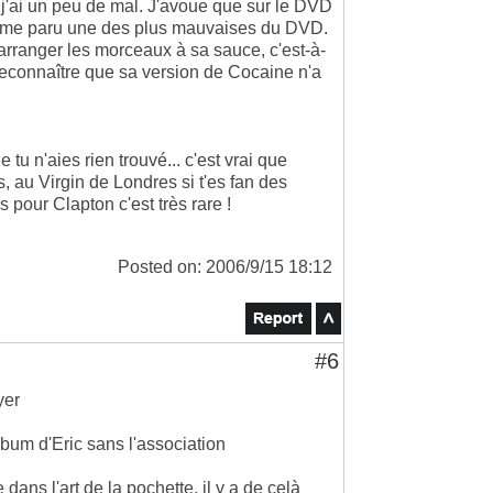
j'ai un peu de mal. J'avoue que sur le DVD
même paru une des plus mauvaises du DVD.
arranger les morceaux à sa sauce, c'est-à-
econnaître que sa version de Cocaine n'a
tu n'aies rien trouvé... c'est vrai que
s, au Virgin de Londres si t'es fan des
pour Clapton c'est très rare !
Posted on: 2006/9/15 18:12
#6
yer
lbum d'Eric sans l'association
dans l'art de la pochette, il y a de celà