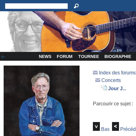
NEWS
FORUM
TOURNEE
BIOGRAPHIE
Index des forum
Concerts
Jour J...
Parcourir ce sujet :
Bas
Précéd