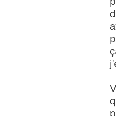
p
d
a
p
ç
j
V
q
p