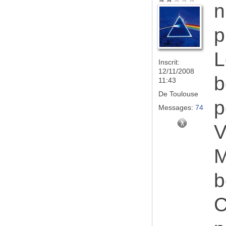
n
p
L
Inscrit:
12/11/2008
b
11:43
De
Toulouse
p
Messages:
74
V
M
b
C