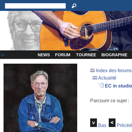
NEWS
FORUM
TOURNEE
BIOGRAPHIE
Index des forum
Actualité
EC in studi
Parcourir ce sujet :
Bas
Précéd