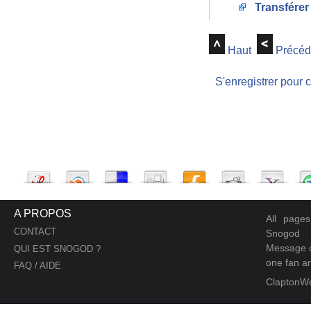
Transférer
Haut
Précéd
S'enregistrer pour 
A PROPOS
All page
CONTACT
Snogod
Message d
QUI EST SNOGOD ?
one fan an
FAQ / AIDE
ClaptonW