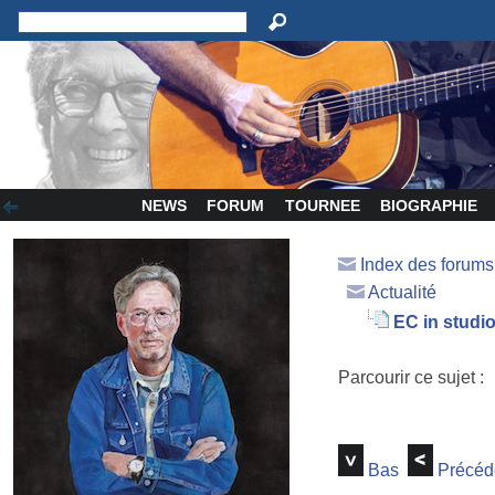
NEWS
FORUM
TOURNEE
BIOGRAPHIE
Index des forum
Actualité
EC in studi
Parcourir ce sujet :
Bas
Précéd