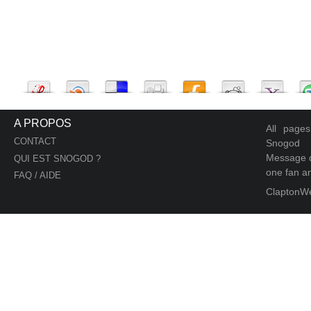
A PROPOS
All page
CONTACT
Snogod
Message d
QUI EST SNOGOD ?
one fan an
FAQ / AIDE
ClaptonW