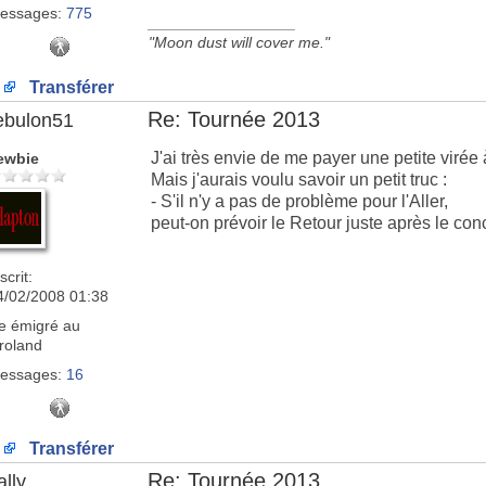
essages:
775
_________________
"Moon dust will cover me."
Transférer
Re: Tournée 2013
ebulon51
J'ai très envie de me payer une petite virée 
ewbie
Mais j'aurais voulu savoir un petit truc :
- S'il n'y a pas de problème pour l'Aller,
peut-on prévoir le Retour juste après le con
scrit:
4/02/2008 01:38
e
émigré au
roland
essages:
16
Transférer
Re: Tournée 2013
ally