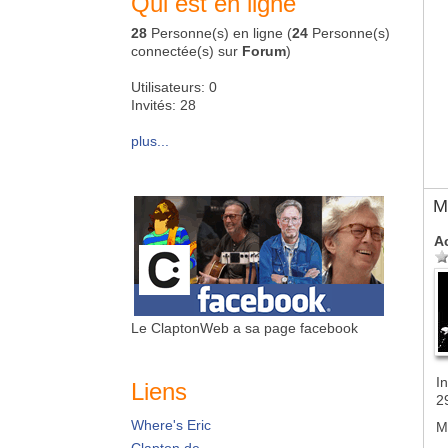
Qui est en ligne
28
Personne(s) en ligne (
24
Personne(s)
connectée(s) sur
Forum
)
Utilisateurs: 0
Invités: 28
plus...
M
A
Le ClaptonWeb a sa page facebook
In
Liens
2
Where's Eric
M
Clapton.de