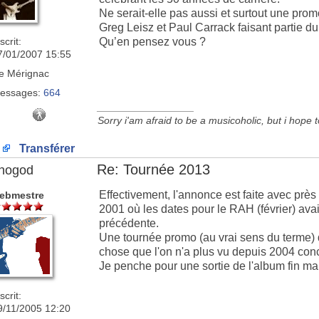
Ne serait-elle pas aussi et surtout une pro
Greg Leisz et Paul Carrack faisant partie du
scrit:
Qu’en pensez vous ?
7/01/2007 15:55
e
Mérignac
essages:
664
_________________
Sorry i'am afraid to be a musicoholic, but i hope 
Transférer
Re: Tournée 2013
nogod
Effectivement, l'annonce est faite avec prè
ebmestre
2001 où les dates pour le RAH (février) ava
précédente.
Une tournée promo (au vrai sens du terme) 
chose que l'on n'a plus vu depuis 2004 con
Je penche pour une sortie de l'album fin ma
scrit:
9/11/2005 12:20