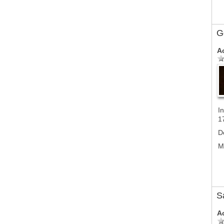
G
A
In
1
D
M
S
A