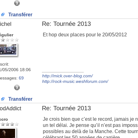
Transférer
Re: Tournée 2013
ichel
Et hop deux places pour le 20/05/2012
égulier
scrit:
1/05/2006 18:06
_________________
http://mick.over-blog.com/
essages:
69
http://rock-music.weshforum.com/
Transférer
Re: Tournée 2013
odAddict
Je crois bien que c’est le record, jamais j
ccro
un tel délai. Je pense qu’il n’est pas impos
possibles au delà de la Manche. Cette tou
célébrant les 50 années de carrière.