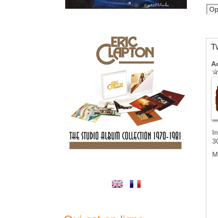
T
A
In
3
M