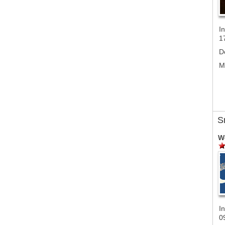
In
1
D
M
S
W
In
0