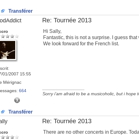
Transférer
Re: Tournée 2013
odAddict
Hi Sally,
ccro
Fantastic, this is not a surprise. I guess th
We look forward for the French list.
scrit:
7/01/2007 15:55
e
Mérignac
_________________
essages:
664
Sorry i'am afraid to be a musicoholic, but i hope 
Transférer
Re: Tournée 2013
ally
There are no other concerts in Europe. Toda
ccro