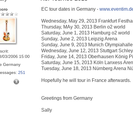
EC tour dates in Germany -
www.eventim.d
ccro
Wednesday, May 29, 2013 Frankfurt Festha
Thursday, MAy 30, 2013 Berlin o2 world
Saturday, June 1, 2013 Hamburg o2 world
Sunday, June 2, 2013 Leipzig Arena
Sunday, June 9, 2013 Munich Olympiahalle
Wednesday, June 12, 2013 Stuttgart Schley
scrit:
8/03/2006 15:00
Friday, June 14, 2013 Oberhausen König P
Saturday, June 15, 2013 Köln Lanxess Are
e
Germany
Tuesday, June 18, 2013 Nürnberg Arena Nü
essages:
251
Hopefully he will tour in France afterwards.
Greetings from Germany
Sally