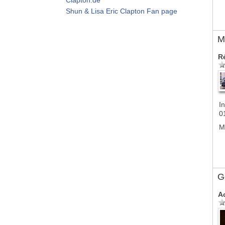
Shun & Lisa Eric Clapton Fan page
M
R
In
0
M
G
A