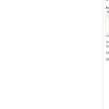
A
In
2
D
M