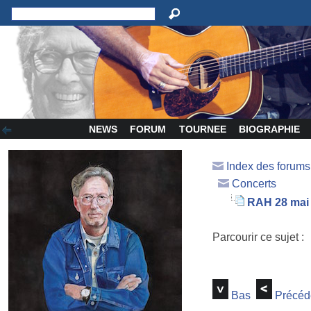
NEWS
FORUM
TOURNEE
BIOGRAPHIE
Index des forum
Concerts
RAH 28 mai
Parcourir ce sujet :
Bas
Précéd