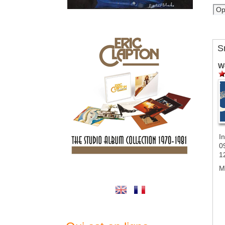
S
W
In
0
1
M