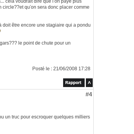
. celà voudrait dire que l'on paye plus
den circle??et qu'on sera donc placer comme
çà doit être encore une stagiaire qui a pondu
 gars??? le point de chute pour un
Posté le : 21/06/2008 17:28
#4
 ou un truc pour escroquer quelques milliers