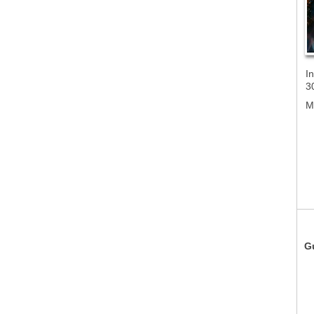
In
3
M
G