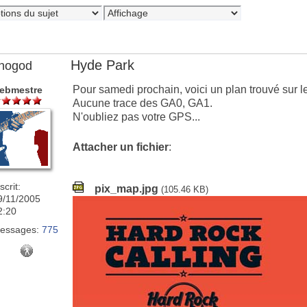
Hyde Park
nogod
Pour samedi prochain, voici un plan trouvé sur le 
ebmestre
Aucune trace des GA0, GA1.
N'oubliez pas votre GPS...
Attacher un fichier
:
scrit:
pix_map.jpg
(105.46 KB)
9/11/2005
2:20
essages:
775