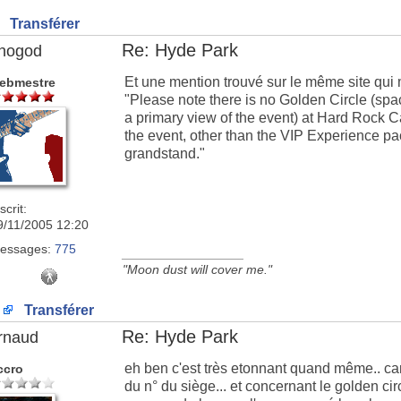
Transférer
Re: Hyde Park
nogod
Et une mention trouvé sur le même site qui m
ebmestre
"Please note there is no Golden Circle (space
a primary view of the event) at Hard Rock Cal
the event, other than the VIP Experience pa
grandstand."
scrit:
9/11/2005 12:20
essages:
775
_________________
"Moon dust will cover me."
Transférer
Re: Hyde Park
rnaud
eh ben c'est très etonnant quand même.. car s
ccro
du n° du siège... et concernant le golden circ