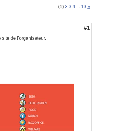
(1)
2
3
4
...
13
»
#1
site de l'organisateur.