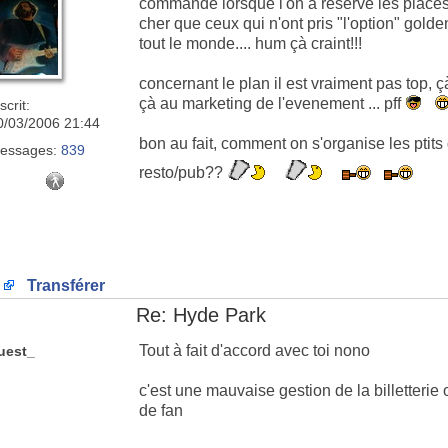
commande lorsque l'on a reservé les places..
cher que ceux qui n'ont pris "l'option" gol
tout le monde.... hum çà craint!!!
concernant le plan il est vraiment pas top, 
çà au marketing de l'evenement ... pff
scrit:
0/03/2006 21:44
bon au fait, comment on s'organise les ptits
essages:
839
resto/pub??
Transférer
Re: Hyde Park
Tout à fait d'accord avec toi nono
uest_
c'est une mauvaise gestion de la billetterie
de fan