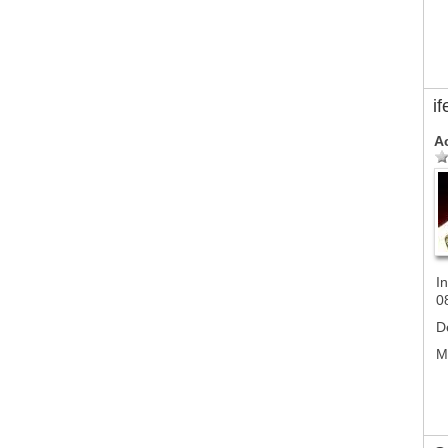
if
A
In
0
D
M