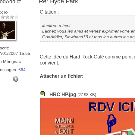
Re: Hyde Park
odAddict
Citation :
ccro
ifeelfree a écrit:
Lachez vous les amis et venez exprimer votre e
GodAddict, Slowhand33 et tous les autres les 
scrit:
7/01/2007 15:55
Cette idée du Hard Rock Café comme point d
e
Mérignac
convient.
essages:
664
Attacher un fichier
:
HRC HP.jpg
(27.98 KB)