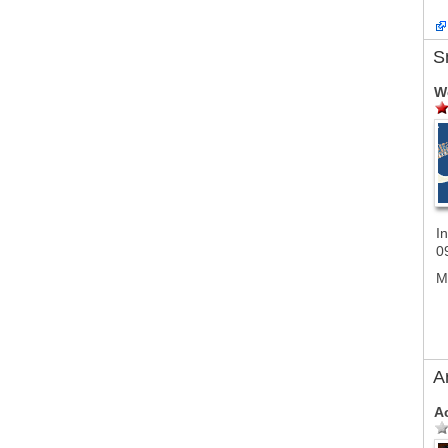
S
W
In
0
M
A
A