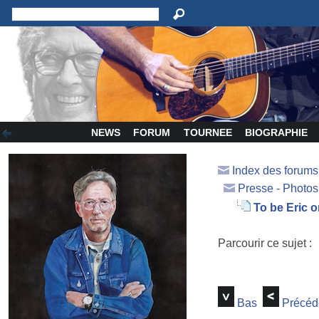
NEWS
FORUM
TOURNEE
BIOGRAPHIE
Index des forum
Presse - Photos
To be Eric o
Parcourir ce sujet :
Bas
Précéd