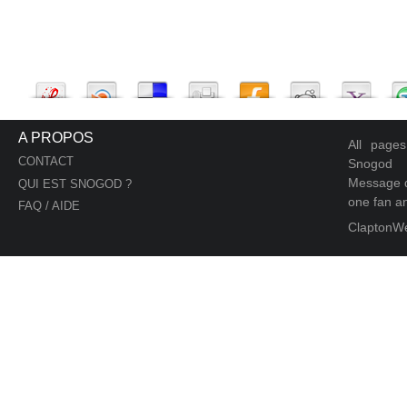
A PROPOS
All page
CONTACT
Snogod
Message d
QUI EST SNOGOD ?
one fan an
FAQ / AIDE
ClaptonW