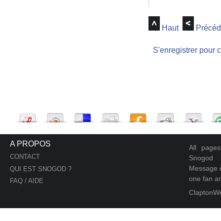
Haut
Précéd
S'enregistrer pour 
A PROPOS
All page
CONTACT
Snogod
Message d
QUI EST SNOGOD ?
one fan an
FAQ / AIDE
ClaptonW