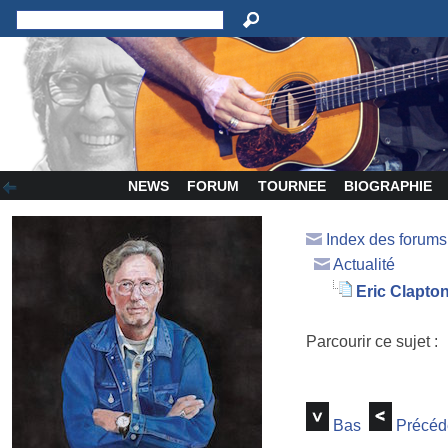
NEWS
FORUM
TOURNEE
BIOGRAPHIE
Index des forum
Actualité
Eric Clapto
Parcourir ce sujet :
Bas
Précéd