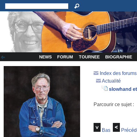
NEWS
FORUM
TOURNEE
BIOGRAPHIE
Index des forum
Actualité
slowhand et
Parcourir ce sujet :
Bas
Précéd