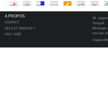
A PROPOS
All page
CONTACT
Snogod
Message d
QUI EST SNOGOD ?
one fan an
FAQ / AIDE
ClaptonW