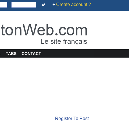
+
Create account ?
S
TABS
CONTACT
Register To Post