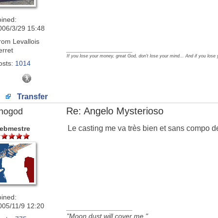
oined:
006/3/29 15:48
rom
Levallois
_________________
erret
If you lose your money, great God, don't lose your mind... And if you lose
osts:
1014
Transfer
Re: Angelo Mysterioso
nogod
Le casting me va très bien et sans compo de
ebmestre
oined:
005/11/9 12:20
_________________
"Moon dust will cover me."