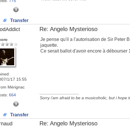
osts:
775
Transfer
Re: Angelo Mysterioso
odAddict
Je pense qu'il a l'autorisation de Sir Peter Bl
ccro
jaquette.
Ce serait ballot d'avoir encore à débourser
oined:
007/1/17 15:55
rom
Mérignac
_________________
osts:
664
Sorry i'am afraid to be a musicoholic, but i hope 
Transfer
Re: Angelo Mysterioso
rnaud