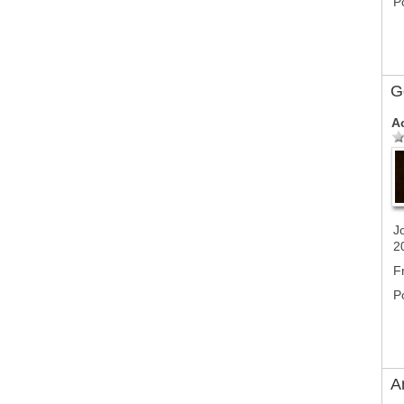
P
G
A
J
2
F
P
A