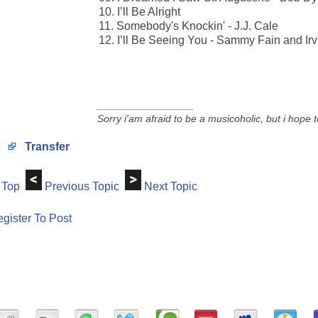
10. I’ll Be Alright
11. Somebody's Knockin' - J.J. Cale
12. I’ll Be Seeing You - Sammy Fain and Ir
_________________
Sorry i'am afraid to be a musicoholic, but i hope 
Transfer
Top
Previous Topic
Next Topic
gister To Post