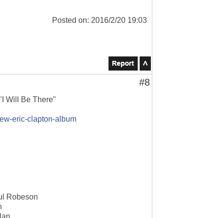
Posted on: 2016/2/20 19:03
#8
"I Will Be There"
-new-eric-clapton-album
aul Robeson
n
lan