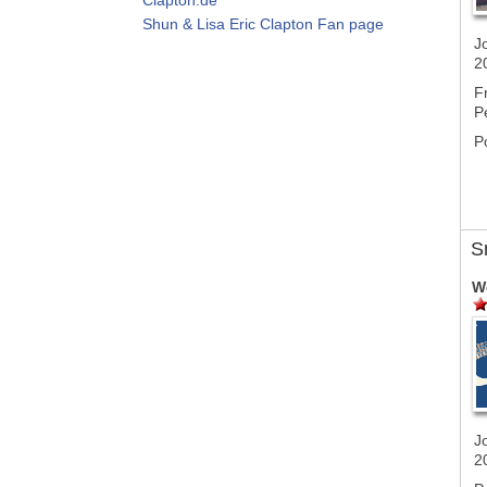
Shun & Lisa Eric Clapton Fan page
J
2
F
P
P
S
W
J
2