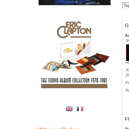
G
A
J
2
F
P
F