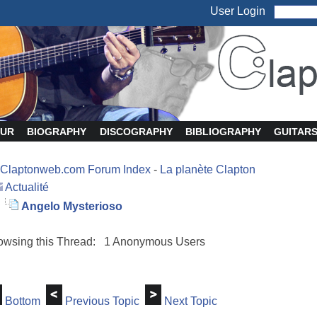
User Login
UR
BIOGRAPHY
DISCOGRAPHY
BIBLIOGRAPHY
GUITAR
Claptonweb.com Forum Index
-
La planète Clapton
Actualité
Angelo Mysterioso
owsing this Thread: 1 Anonymous Users
Bottom
Previous Topic
Next Topic