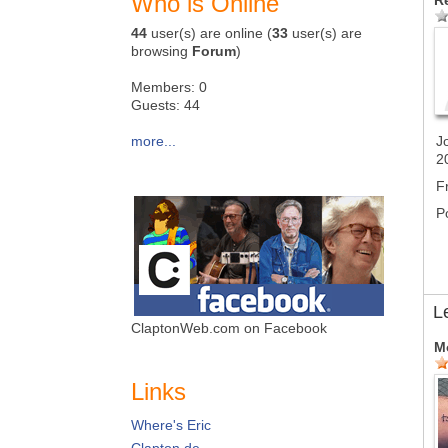
Who is Online
R
44
user(s) are online (
33
user(s) are
browsing
Forum
)
Members: 0
Guests: 44
more...
J
2
F
P
L
ClaptonWeb.com on Facebook
M
Links
Where's Eric
Clapton.de