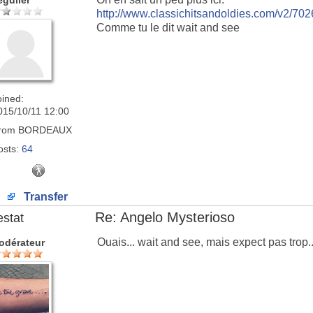
égulier
http://www.classichitsandoldies.com/v2/702
Comme tu le dit wait and see
oined:
015/10/11 12:00
rom
BORDEAUX
osts:
64
Transfer
Re: Angelo Mysterioso
estat
Ouais... wait and see, mais expect pas trop..
odérateur