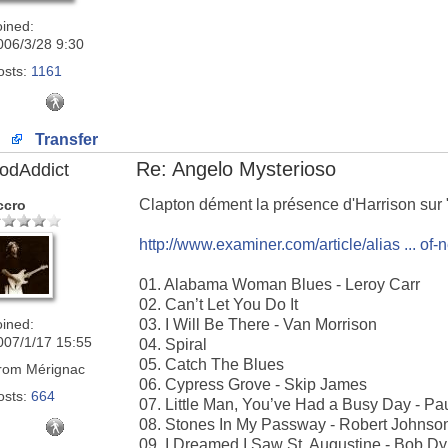
oined:
006/3/28 9:30
osts:
1161
Transfer
Re: Angelo Mysterioso
odAddict
Clapton dément la présence d'Harrison sur 
ccro
http://www.examiner.com/article/alias ... of
01. Alabama Woman Blues - Leroy Carr
02. Can’t Let You Do It
oined:
03. I Will Be There - Van Morrison
007/1/17 15:55
04. Spiral
05. Catch The Blues
rom
Mérignac
06. Cypress Grove - Skip James
osts:
664
07. Little Man, You’ve Had a Busy Day - P
08. Stones In My Passway - Robert Johnso
09. I Dreamed I Saw St. Augustine - Bob Dy