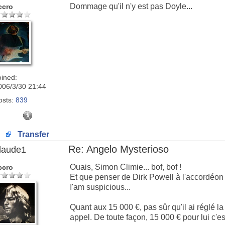
Dommage qu'il n'y est pas Doyle...
ccro
oined:
006/3/30 21:44
osts:
839
Transfer
Re: Angelo Mysterioso
laude1
Ouais, Simon Climie... bof, bof !
ccro
Et que penser de Dirk Powell à l'accordéon
I'am suspicious...
Quant aux 15 000 €, pas sûr qu'il ai réglé la f
appel. De toute façon, 15 000 € pour lui c'est