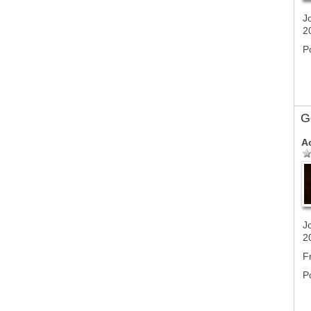
J
2
P
G
A
J
2
F
P