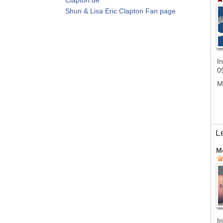
Shun & Lisa Eric Clapton Fan page
In
0
M
L
M
In