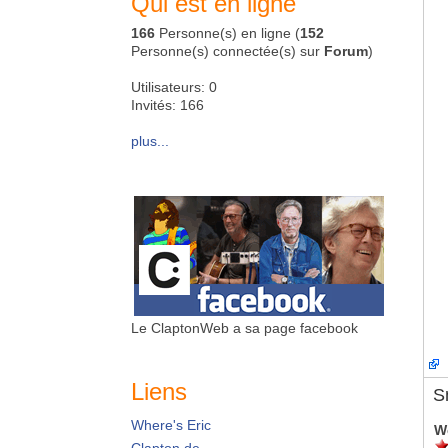
Qui est en ligne
166
Personne(s) en ligne (
152
Personne(s) connectée(s) sur
Forum
)
Utilisateurs: 0
Invités: 166
plus...
Le ClaptonWeb a sa page facebook
Liens
S
Where's Eric
W
Clapton.de