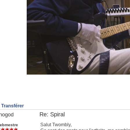
Transférer
Re: Spiral
nogod
Salut Twombly,
ebmestre