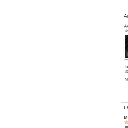
A
A
In
3
M
L
M