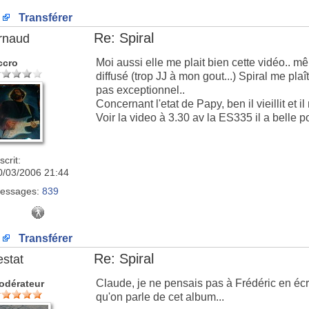
Transférer
Re: Spiral
rnaud
Moi aussi elle me plait bien cette vidéo.. mêm
ccro
diffusé (trop JJ à mon gout...) Spiral me pla
pas exceptionnel..
Concernant l'etat de Papy, ben il vieillit et i
Voir la video à 3.30 av la ES335 il a belle 
scrit:
0/03/2006 21:44
essages:
839
Transférer
Re: Spiral
estat
Claude, je ne pensais pas à Frédéric en écriv
odérateur
qu'on parle de cet album...