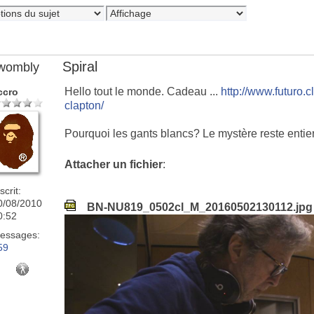
Spiral
wombly
Hello tout le monde. Cadeau ...
http://www.futuro.c
ccro
clapton/
Pourquoi les gants blancs? Le mystère reste entier
Attacher un fichier
:
scrit:
0/08/2010
BN-NU819_0502cl_M_20160502130112.jpg
0:52
essages:
59