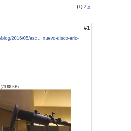
(1)
2
»
#1
l/blog/2016/05/esc ... nuevo-disco-eric-
.
(79.98 KB)