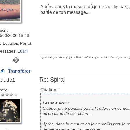
Après, dans la mesure où je ne vieillis pas,
partie de ton message...
scrit:
9/03/2006 15:48
e
Levallois Perret
essages:
1014
_________________
If you lose your money, great God, don't lose your mind... And if you lose
Transférer
Re: Spiral
laude1
Citation :
ccro
Lestat a écrit :
Claude, je ne pensais pas à Frédéric en écrivant 
qu'on parle de cet album...
Après, dans la mesure où je ne vieillis pas, je 
dernière partie de ton message...