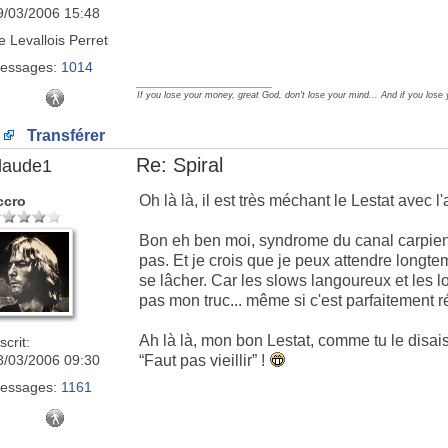
9/03/2006 15:48
e
Levallois Perret
essages:
1014
_________________
If you lose your money, great God, don't lose your mind... And if you lose
Transférer
Re: Spiral
laude1
Oh là là, il est très méchant le Lestat avec l
ccro
Bon eh ben moi, syndrome du canal carpien 
pas. Et je crois que je peux attendre longt
se lâcher. Car les slows langoureux et les lo
pas mon truc... même si c'est parfaitement r
Ah là là, mon bon Lestat, comme tu le disais
scrit:
8/03/2006 09:30
“Faut pas vieillir” !
essages:
1161