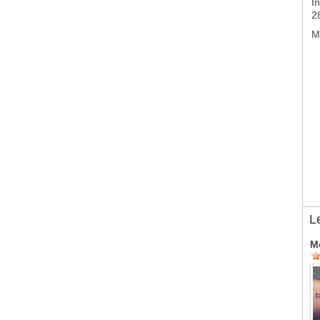
In
2
M
L
M