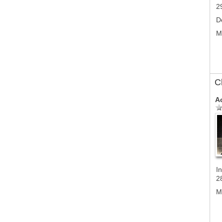
2
D
M
C
A
In
2
M