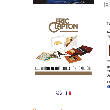
T
A
In
3
2
M
6