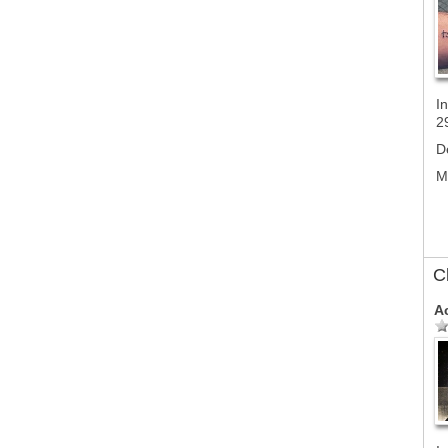
In
2
D
M
C
A