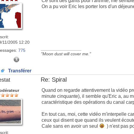
Ce sont des gants pour l'arthrite, me semble-
On a pu voir Eric les porter lors d'un déjeune
scrit:
9/11/2005 12:20
_________________
essages:
775
"Moon dust will cover me."
Transférer
Re: Spiral
estat
Quand on regarde attentivement la vidéo pr
odérateur
minute cinquante), il semble qu'Eric a, au
caractéristique des opérations du canal carp
En tout cas, moi, cette vidéo m'interpelle ca
ceux qui disent que quand ils veulent écout
Cale sans en avoir un seul
) n'est pas p
scrit: