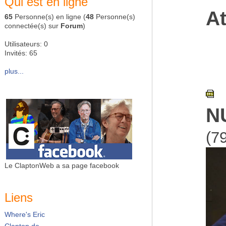
Qui est en ligne
At
65
Personne(s) en ligne (
48
Personne(s)
connectée(s) sur
Forum
)
Utilisateurs: 0
Invités: 65
plus...
N
(7
Le ClaptonWeb a sa page facebook
Liens
Where's Eric
Clapton.de