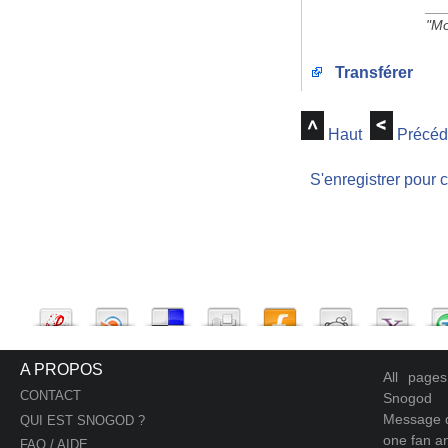
__
"Mo
Transférer
Haut
Précéd
S'enregistrer pour 
A PROPOS
All page
CONTACT
Snogod
Message d
QUI EST SNOGOD ?
one fan an
FAQ / AIDE