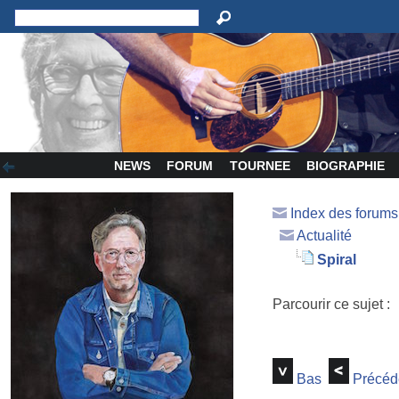
NEWS
FORUM
TOURNEE
BIOGRAPHIE
Index des forum
Actualité
Spiral
Parcourir ce sujet :
Bas
Précéd