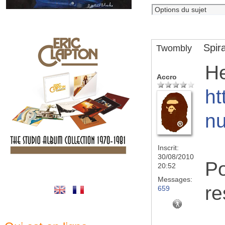
Spira
Twombly
He
Accro
ht
nu
Inscrit:
30/08/2010
Po
20:52
Messages:
re
659