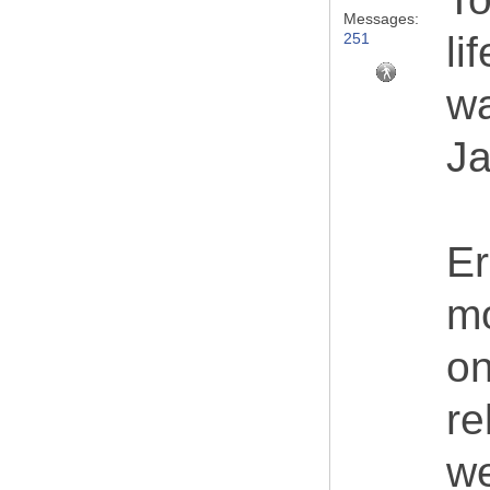
Messages:
li
251
wa
Ja
Er
mo
on
re
we