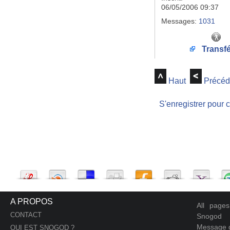
06/05/2006 09:37
Messages:
1031
Transfé
Haut
Précéd
S'enregistrer pour 
A PROPOS
All page
CONTACT
Snogod
Message d
QUI EST SNOGOD ?