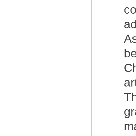
co
ad
As
be
Ch
ar
Th
gr
ma