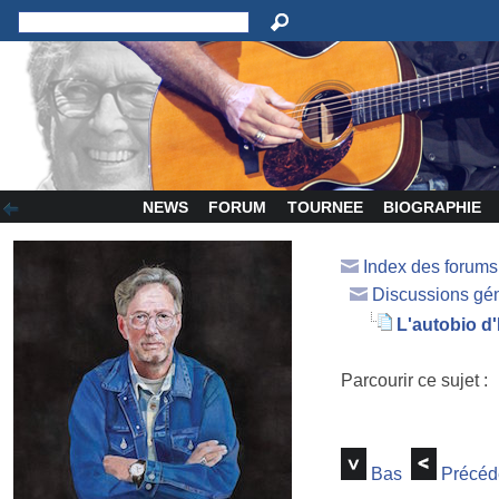
NEWS
FORUM
TOURNEE
BIOGRAPHIE
Index des forum
Discussions gé
L'autobio d
Parcourir ce sujet :
Bas
Précéd