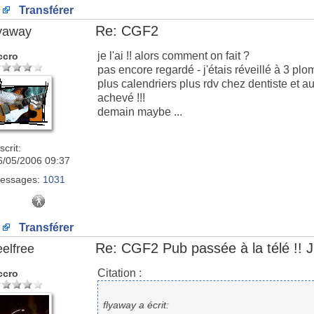
Transférer
Re: CGF2
lyaway
je l'ai !! alors comment on fait ?
ccro
pas encore regardé - j'étais réveillé à 3 plo
plus calendriers plus rdv chez dentiste et 
achevé !!!
demain maybe ...
scrit:
6/05/2006 09:37
essages:
1031
Transférer
Re: CGF2 Pub passée à la télé !! J
eelfree
Citation :
ccro
flyaway a écrit: