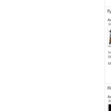
f
A
In
0
M
if
A