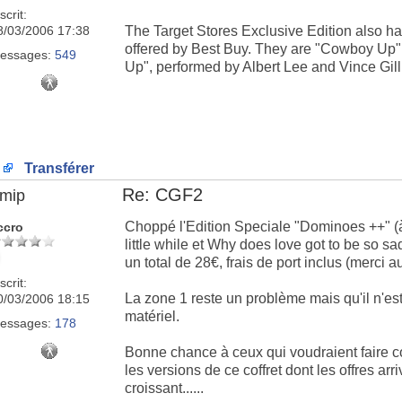
scrit:
8/03/2006 17:38
The Target Stores Exclusive Edition also has
offered by Best Buy. They are "Cowboy Up" b
essages:
549
Up", performed by Albert Lee and Vince Gill
Transférer
Re: CGF2
imip
Choppé l'Edition Speciale "Dominoes ++" (à s
ccro
little while et Why does love got to be so
un total de 28€, frais de port inclus (merci au 
scrit:
La zone 1 reste un problème mais qu'il n'est
0/03/2006 18:15
matériel.
essages:
178
Bonne chance à ceux qui voudraient faire c
les versions de ce coffret dont les offres arr
croissant......