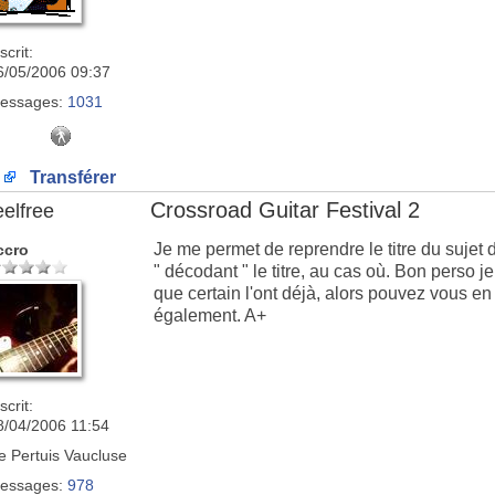
scrit:
6/05/2006 09:37
essages:
1031
Transférer
Crossroad Guitar Festival 2
eelfree
Je me permet de reprendre le titre du sujet
ccro
" décodant " le titre, au cas où. Bon perso j
que certain l'ont déjà, alors pouvez vous en 
également. A+
scrit:
8/04/2006 11:54
e
Pertuis Vaucluse
essages:
978