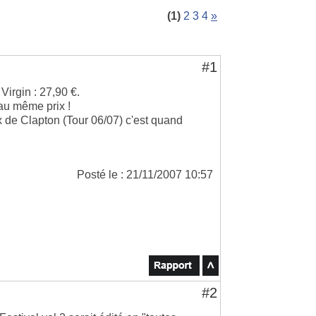
(1)
2
3
4
»
#1
Virgin : 27,90 €.
 au même prix !
 de Clapton (Tour 06/07) c'est quand
Posté le : 21/11/2007 10:57
#2