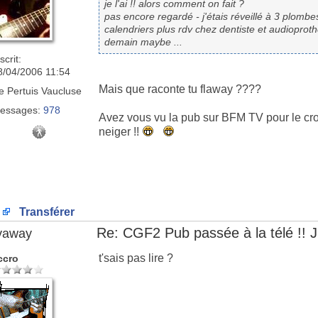
je l'ai !! alors comment on fait ?
pas encore regardé - j'étais réveillé à 3 plombes
calendriers plus rdv chez dentiste et audioprot
demain maybe ...
scrit:
8/04/2006 11:54
Mais que raconte tu flaway ????
e
Pertuis Vaucluse
essages:
978
Avez vous vu la pub sur BFM TV pour le cros
neiger !!
Transférer
Re: CGF2 Pub passée à la télé !! J
lyaway
t'sais pas lire ?
ccro