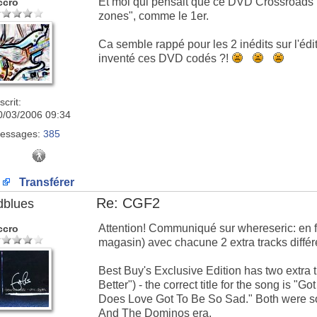
Et moi qui pensait que ce DVD Crossroads Fe
ccro
zones", comme le 1er.
Ca semble rappé pour les 2 inédits sur l'éd
inventé ces DVD codés ?!
scrit:
0/03/2006 09:34
essages:
385
Transférer
Re: CGF2
dblues
Attention! Communiqué sur whereseric: en fait
ccro
magasin) avec chacune 2 extra tracks différe
Best Buy's Exclusive Edition has two extra t
Better") - the correct title for the song is "G
Does Love Got To Be So Sad." Both were so
And The Dominos era.