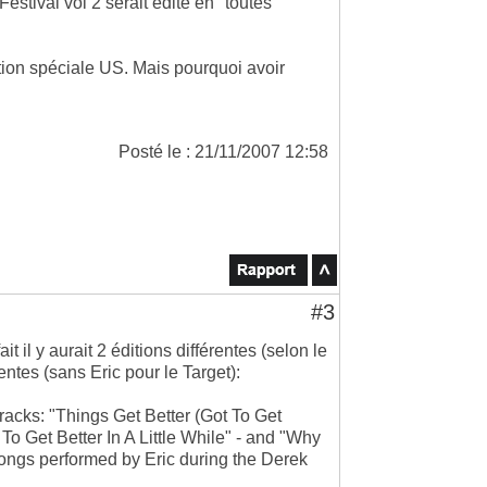
stival vol 2 serait édité en "toutes
ition spéciale US. Mais pourquoi avoir
Posté le : 21/11/2007 12:58
#3
 il y aurait 2 éditions différentes (selon le
ntes (sans Eric pour le Target):
racks: "Things Get Better (Got To Get
ot To Get Better In A Little While" - and "Why
ngs performed by Eric during the Derek