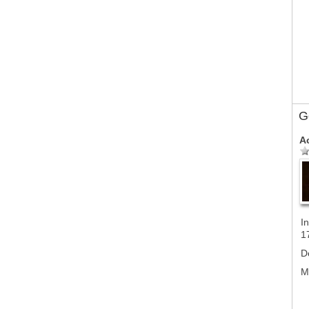
G
A
In
1
D
M