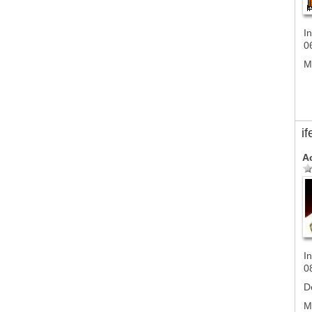
In
0
M
if
A
In
0
D
M