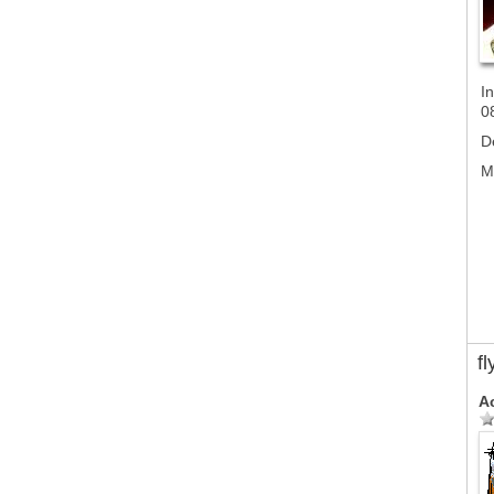
In
0
D
M
f
A