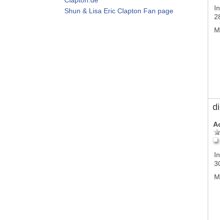
In
Shun & Lisa Eric Clapton Fan page
2
M
d
A
In
3
M