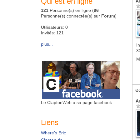
Qui est en ligne
A
121
Personne(s) en ligne (
96
Personne(s) connectée(s) sur
Forum
)
Utilisateurs: 0
Invités: 121
plus...
In
3
M
e
A
Le ClaptonWeb a sa page facebook
Liens
Where's Eric
Clapton.de