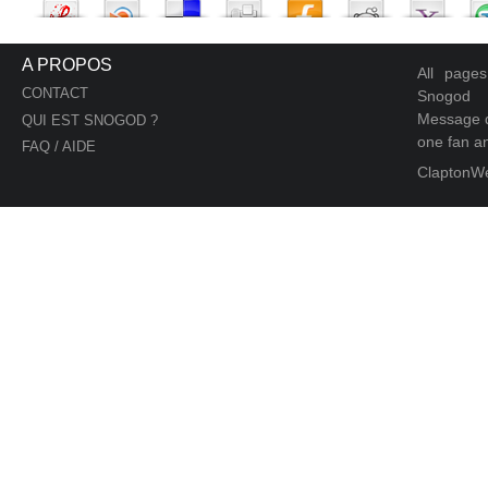
A PROPOS
All page
CONTACT
Snogod
Message d
QUI EST SNOGOD ?
one fan an
FAQ / AIDE
ClaptonW