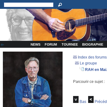
NEWS
FORUM
TOURNEE
BIOGRAPHIE
Index des forum
Le groupe
RAH en Mai..
Parcourir ce sujet :
Bas
Précéd