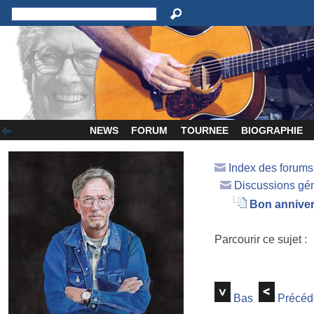
NEWS
FORUM
TOURNEE
BIOGRAPHIE
Index des forum
Discussions gé
Bon anniver
Parcourir ce sujet :
Bas
Précéd