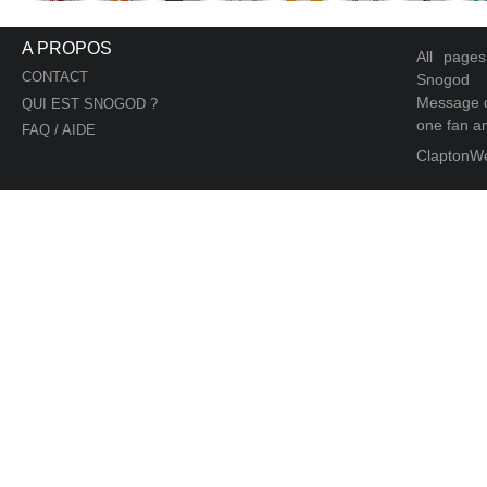
A PROPOS
All page
CONTACT
Snogod
Message d
QUI EST SNOGOD ?
one fan an
FAQ / AIDE
ClaptonW