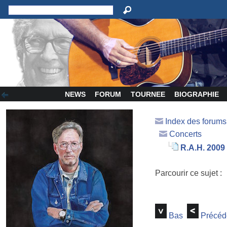
NEWS
FORUM
TOURNEE
BIOGRAPHIE
Index des forum
Concerts
R.A.H. 2009
Parcourir ce sujet :
Bas
Précéd