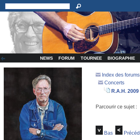
NEWS
FORUM
TOURNEE
BIOGRAPHIE
Index des forum
Concerts
R.A.H. 2009
Parcourir ce sujet :
Bas
Précéd