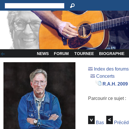
NEWS
FORUM
TOURNEE
BIOGRAPHIE
Index des forum
Concerts
R.A.H. 2009
Parcourir ce sujet :
Bas
Précéd