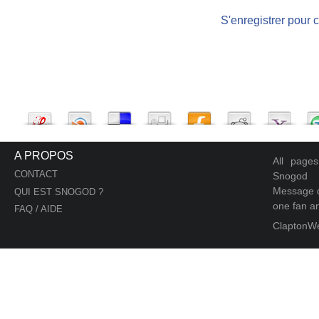
S'enregistrer pour 
A PROPOS
All page
CONTACT
Snogod
Message d
QUI EST SNOGOD ?
one fan an
FAQ / AIDE
ClaptonW