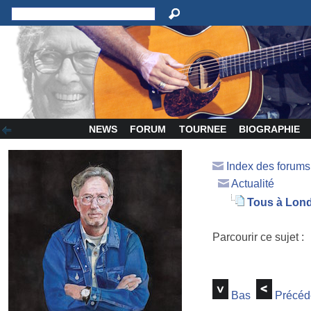
NEWS
FORUM
TOURNEE
BIOGRAPHIE
Index des forum
Actualité
Tous à Lond
Parcourir ce sujet :
Bas
Précéd