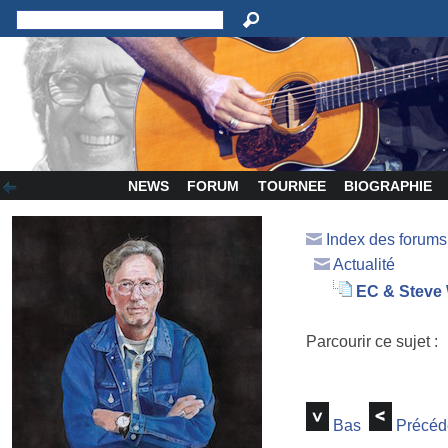
NEWS
FORUM
TOURNEE
BIOGRAPHIE
Index des forum
Actualité
EC & Steve
Parcourir ce sujet :
Bas
Précéd