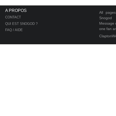
A PROPOS
All page
CONTACT
Snogod
Message d
QUI EST SNOGOD ?
one fan an
FAQ / AIDE
ClaptonW