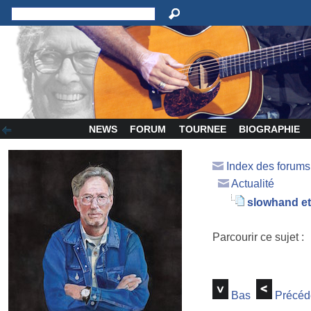
NEWS
FORUM
TOURNEE
BIOGRAPHIE
Index des forum
Actualité
slowhand et
Parcourir ce sujet :
Bas
Précéd