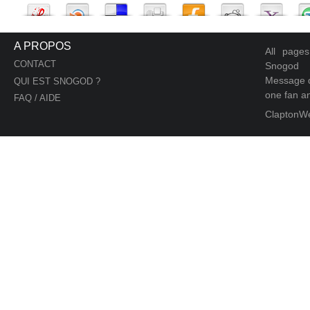
A PROPOS
All page
CONTACT
Snogod
Message d
QUI EST SNOGOD ?
one fan an
FAQ / AIDE
ClaptonW