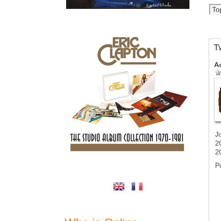
T
A
J
2
2
P