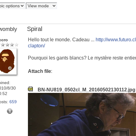
Spiral
wombly
Hello tout le monde. Cadeau ...
http://www.futuro.c
ccro
clapton/
Pourquoi les gants blancs? Le mystère reste entier
Attach file
:
oined:
010/8/30
BN-NU819_0502cl_M_20160502130112.jpg
0:52
osts:
659