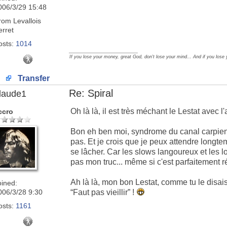
006/3/29 15:48
rom
Levallois
erret
osts:
1014
_________________
If you lose your money, great God, don't lose your mind... And if you lose
Transfer
Re: Spiral
laude1
Oh là là, il est très méchant le Lestat avec l
ccro
Bon eh ben moi, syndrome du canal carpien 
pas. Et je crois que je peux attendre longt
se lâcher. Car les slows langoureux et les lo
pas mon truc... même si c'est parfaitement r
Ah là là, mon bon Lestat, comme tu le disais
oined:
006/3/28 9:30
“Faut pas vieillir” !
osts:
1161