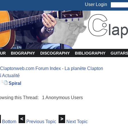
User Login
UR
BIOGRAPHY
DISCOGRAPHY
BIBLIOGRAPHY
GUITAR
Claptonweb.com Forum Index
-
La planète Clapton
Actualité
Spiral
owsing this Thread: 1 Anonymous Users
Bottom
Previous Topic
Next Topic