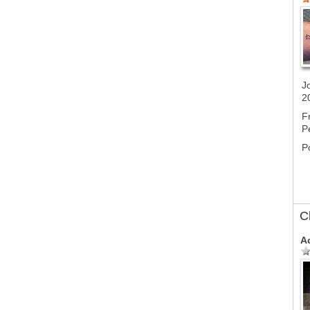
J
2
F
P
P
C
A