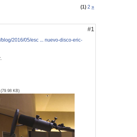
(1)
2
»
#1
l/blog/2016/05/esc ... nuevo-disco-eric-
.
(79.98 KB)