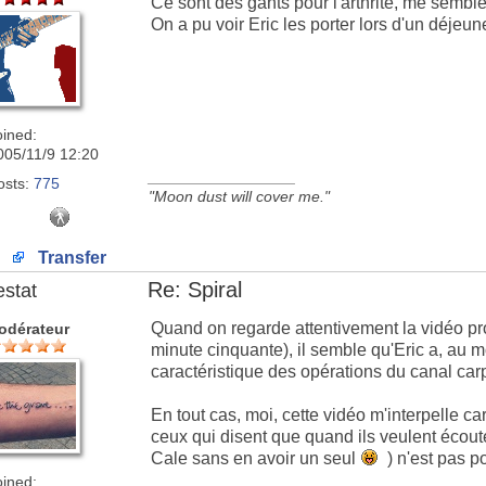
Ce sont des gants pour l'arthrite, me semble-
On a pu voir Eric les porter lors d'un déjeune
oined:
005/11/9 12:20
_________________
osts:
775
"Moon dust will cover me."
Transfer
Re: Spiral
estat
Quand on regarde attentivement la vidéo pr
odérateur
minute cinquante), il semble qu'Eric a, au
caractéristique des opérations du canal carp
En tout cas, moi, cette vidéo m'interpelle ca
ceux qui disent que quand ils veulent écout
Cale sans en avoir un seul
) n'est pas p
oined: