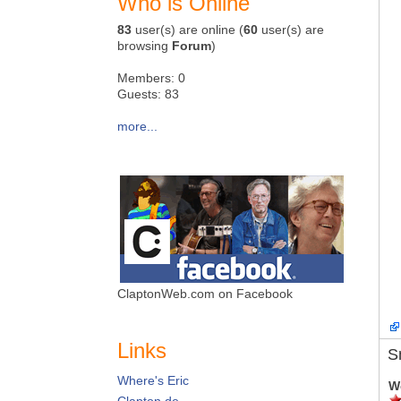
Who is Online
83
user(s) are online (
60
user(s) are
browsing
Forum
)
Members: 0
Guests: 83
more...
ClaptonWeb.com on Facebook
Links
S
Where's Eric
W
Clapton.de