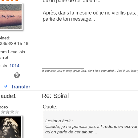
qu'on parle de cet album...
Après, dans la mesure où je ne vieillis pas,
partie de ton message...
oined:
006/3/29 15:48
rom
Levallois
erret
osts:
1014
_________________
If you lose your money, great God, don't lose your mind... And if you lose
Transfer
Re: Spiral
laude1
Quote:
ccro
Lestat a écrit :
Claude, je ne pensais pas à Frédéric en écrivant 
qu'on parle de cet album...