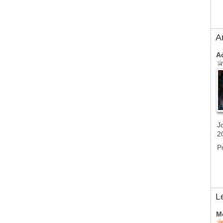
A
A
J
2
P
L
M