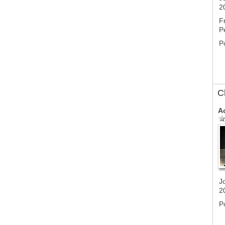
2
F
P
P
C
A
J
2
P