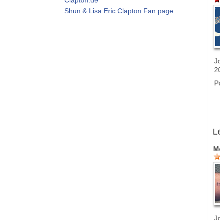
Shun & Lisa Eric Clapton Fan page
J
2
P
L
M
J