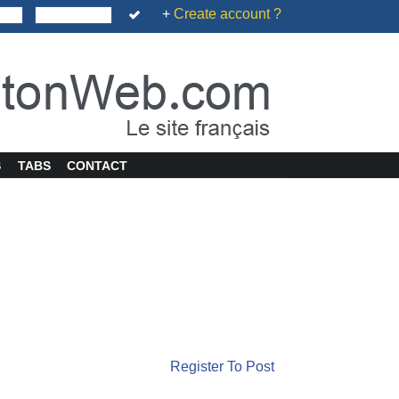
+
Create account ?
S
TABS
CONTACT
Register To Post