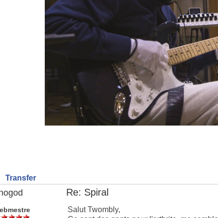
Transfer
Re: Spiral
nogod
Salut Twombly,
ebmestre