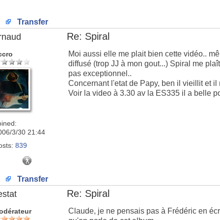
Transfer
Re: Spiral
rnaud
Moi aussi elle me plait bien cette vidéo.. mêm
ccro
diffusé (trop JJ à mon gout...) Spiral me pla
pas exceptionnel..
Concernant l'etat de Papy, ben il vieillit et i
Voir la video à 3.30 av la ES335 il a belle 
oined:
006/3/30 21:44
osts:
839
Transfer
Re: Spiral
estat
Claude, je ne pensais pas à Frédéric en écriv
odérateur