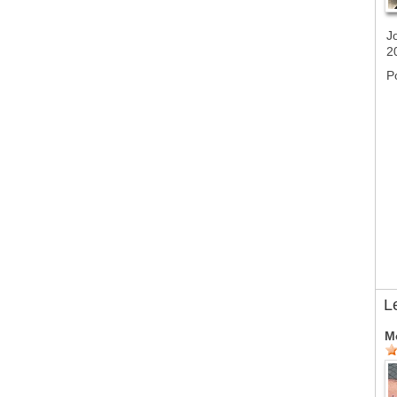
J
2
P
L
M