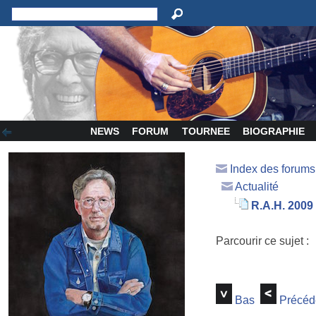
NEWS
FORUM
TOURNEE
BIOGRAPHIE
Index des forum
Actualité
R.A.H. 2009
Parcourir ce sujet :
Bas
Précéd