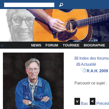
NEWS
FORUM
TOURNEE
BIOGRAPHIE
Index des forum
Actualité
R.A.H. 2009
Parcourir ce sujet :
Bas
Précéd